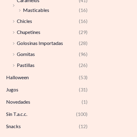
Caramelos
(41)
Masticables
(16)
Chicles
(16)
Chupetines
(29)
Golosinas Importadas
(28)
Gomitas
(96)
Pastillas
(26)
Halloween
(53)
Jugos
(31)
Novedades
(1)
Sin T.a.c.c.
(100)
Snacks
(12)