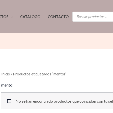
BÚSQUEDA
CTOS
CATALOGO
CONTACTO
DE
PRODUCTOS
Inicio
/ Productos etiquetados “mentol”
mentol
No se han encontrado productos que coincidan con tu sel