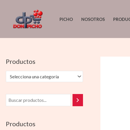
Ir
al
PICHO
NOSOTROS
PRODU
contenido
Productos
Selecciona una categoría
Productos