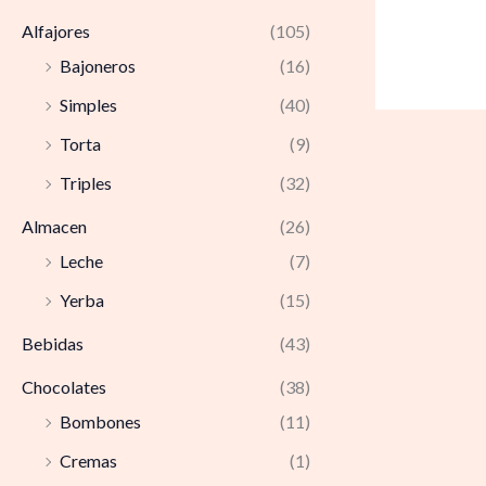
Alfajores
(105)
Bajoneros
(16)
Simples
(40)
Torta
(9)
Triples
(32)
Almacen
(26)
Leche
(7)
Yerba
(15)
Bebidas
(43)
Chocolates
(38)
Bombones
(11)
Cremas
(1)