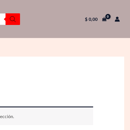
$
0,00
ección.