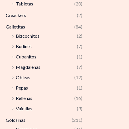
Tabletas
(20)
Creackers
(2)
Galletitas
(84)
Bizcochitos
(2)
Budines
(7)
Cubanitos
(1)
Magdalenas
(7)
Obleas
(12)
Pepas
(1)
Rellenas
(16)
Vainillas
(3)
Golosinas
(211)