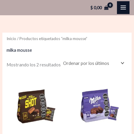
Ordenado
Ir
por
$
0,00
los
al
últimos
contenido
Inicio
/ Productos etiquetados “milka mousse”
milka mousse
Mostrando los 2 resultados