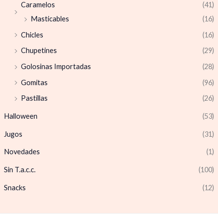
Caramelos
(41)
Masticables
(16)
Chicles
(16)
Chupetines
(29)
Golosinas Importadas
(28)
Gomitas
(96)
Pastillas
(26)
Halloween
(53)
Jugos
(31)
Novedades
(1)
Sin T.a.c.c.
(100)
Snacks
(12)