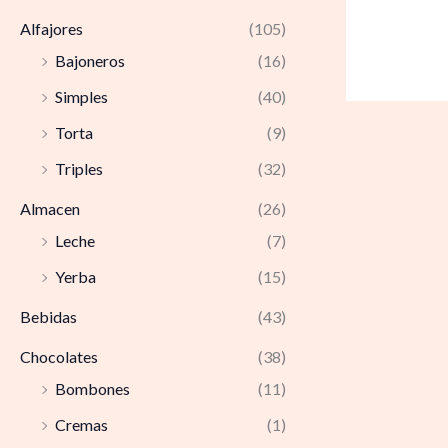
Alfajores
(105)
Bajoneros
(16)
Simples
(40)
Torta
(9)
Triples
(32)
Almacen
(26)
Leche
(7)
Yerba
(15)
Bebidas
(43)
Chocolates
(38)
Bombones
(11)
Cremas
(1)