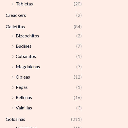
Tabletas
(20)
Creackers
(2)
Galletitas
(84)
Bizcochitos
(2)
Budines
(7)
Cubanitos
(1)
Magdalenas
(7)
Obleas
(12)
Pepas
(1)
Rellenas
(16)
Vainillas
(3)
Golosinas
(211)