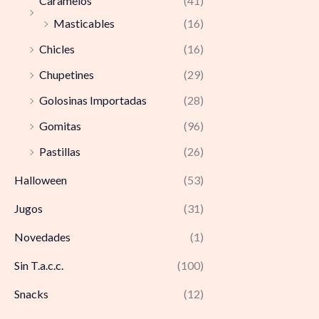
Caramelos
(41)
Masticables
(16)
Chicles
(16)
Chupetines
(29)
Golosinas Importadas
(28)
Gomitas
(96)
Pastillas
(26)
Halloween
(53)
Jugos
(31)
Novedades
(1)
Sin T.a.c.c.
(100)
Snacks
(12)