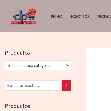
Ir
al
PICHO
NOSOTROS
PRODU
contenido
Productos
Selecciona una categoría
Productos