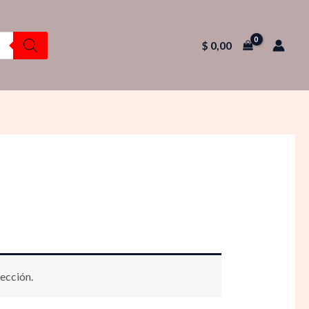
$
0,00
ección.