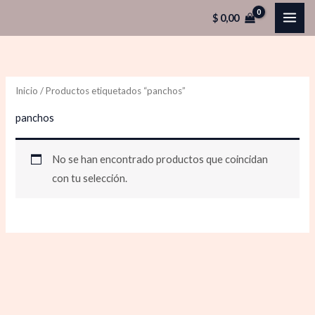
Ir
$
0,00
al
contenido
Inicio
/ Productos etiquetados “panchos”
panchos
No se han encontrado productos que coincidan
con tu selección.