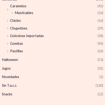
Caramelos
(41)
Masticables
(16)
Chicles
(16)
Chupetines
(29)
Golosinas Importadas
(28)
Gomitas
(96)
Pastillas
(26)
Halloween
(53)
Jugos
(31)
Novedades
(1)
Sin T.a.c.c.
(100)
Snacks
(12)