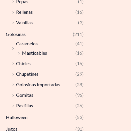
Pepas
(1)
Rellenas
(16)
Vainillas
(3)
Golosinas
(211)
Caramelos
(41)
Masticables
(16)
Chicles
(16)
Chupetines
(29)
Golosinas Importadas
(28)
Gomitas
(96)
Pastillas
(26)
Halloween
(53)
Jugos
(31)