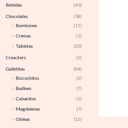
Bebidas
(43)
Chocolates
(38)
Bombones
(11)
Cremas
(1)
Tabletas
(20)
Creackers
(2)
Galletitas
(84)
Bizcochitos
(2)
Budines
(7)
Cubanitos
(1)
Magdalenas
(7)
Obleas
(12)