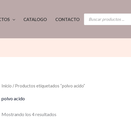
Ordenado
por
los
BÚSQUEDA
últimos
CTOS
CATALOGO
CONTACTO
DE
PRODUCTOS
Inicio
/ Productos etiquetados “polvo acido”
polvo acido
Mostrando los 4 resultados