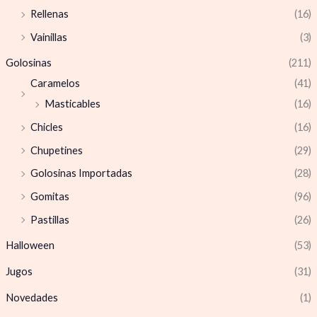
Rellenas
(16)
Vainillas
(3)
Golosinas
(211)
Caramelos
(41)
Masticables
(16)
Chicles
(16)
Chupetines
(29)
Golosinas Importadas
(28)
Gomitas
(96)
Pastillas
(26)
Halloween
(53)
Jugos
(31)
Novedades
(1)