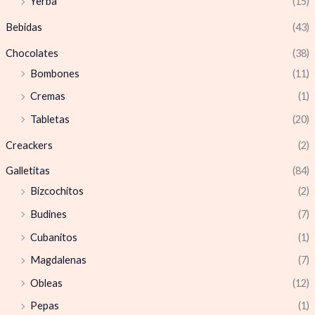
Yerba
(15)
Bebidas
(43)
Chocolates
(38)
Bombones
(11)
Cremas
(1)
Tabletas
(20)
Creackers
(2)
Galletitas
(84)
Bizcochitos
(2)
Budines
(7)
Cubanitos
(1)
Magdalenas
(7)
Obleas
(12)
Pepas
(1)