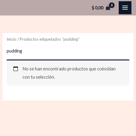
Ir
$
0,00
al
contenido
Inicio
/ Productos etiquetados “pudding”
pudding
No se han encontrado productos que coincidan
con tu selección.