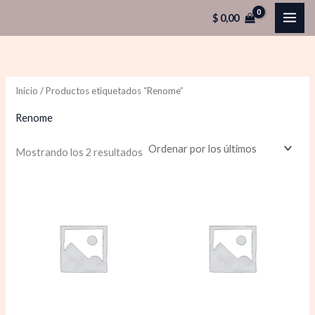
Ordenado
Ir
por
$
0,00
los
al
últimos
contenido
Inicio
/ Productos etiquetados “Renome”
Renome
Mostrando los 2 resultados