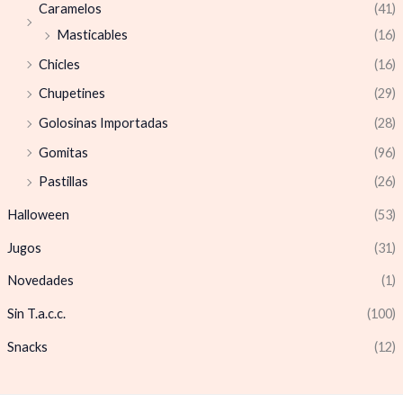
Caramelos
(41)
Masticables
(16)
Chicles
(16)
Chupetines
(29)
Golosinas Importadas
(28)
Gomitas
(96)
Pastillas
(26)
Halloween
(53)
Jugos
(31)
Novedades
(1)
Sin T.a.c.c.
(100)
Snacks
(12)