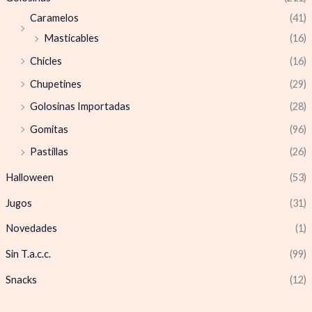
Caramelos
(41)
Masticables
(16)
Chicles
(16)
Chupetines
(29)
Golosinas Importadas
(28)
Gomitas
(96)
Pastillas
(26)
Halloween
(53)
Jugos
(31)
Novedades
(1)
Sin T.a.c.c.
(99)
Snacks
(12)