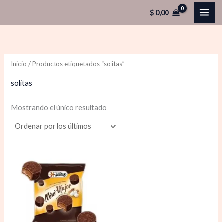
Ir
$
0,00
al
contenido
Inicio
/ Productos etiquetados “solitas”
solitas
Mostrando el único resultado