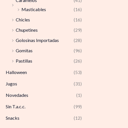
Caramelos
(41)
Masticables
(16)
Chicles
(16)
Chupetines
(29)
Golosinas Importadas
(28)
Gomitas
(96)
Pastillas
(26)
Halloween
(53)
Jugos
(31)
Novedades
(1)
Sin T.a.c.c.
(99)
Snacks
(12)