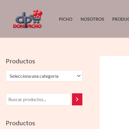
Ir
al
PICHO
NOSOTROS
PRODU
contenido
Productos
Selecciona una categoría
Productos