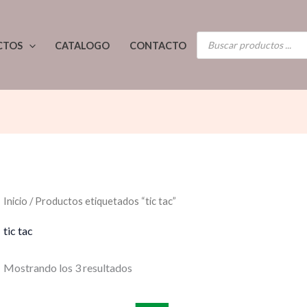
Ordenado
por
los
BÚSQUEDA
últimos
CTOS
CATALOGO
CONTACTO
DE
PRODUCTOS
Inicio
/ Productos etiquetados “tic tac”
tic tac
Mostrando los 3 resultados