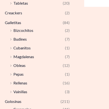
Tabletas
(20)
Creackers
(2)
Galletitas
(84)
Bizcochitos
(2)
Budines
(7)
Cubanitos
(1)
Magdalenas
(7)
Obleas
(12)
Pepas
(1)
Rellenas
(16)
Vainillas
(3)
Golosinas
(211)