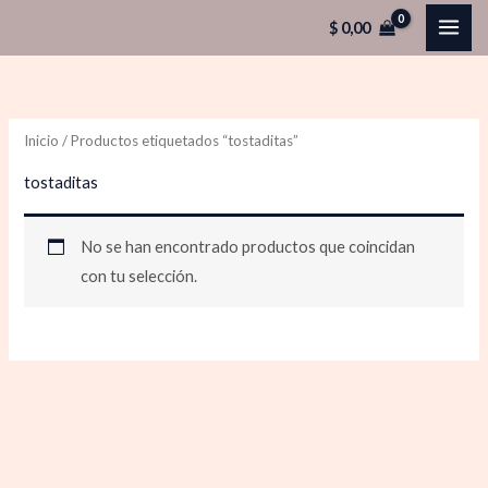
Ir
$
0,00
al
contenido
Inicio
/ Productos etiquetados “tostaditas”
tostaditas
No se han encontrado productos que coincidan
con tu selección.