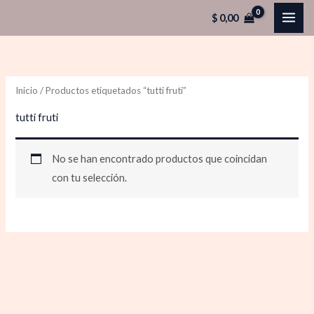
Ir
$
0,00
al
contenido
Inicio
/ Productos etiquetados “tutti fruti”
tutti fruti
No se han encontrado productos que coincidan
con tu selección.