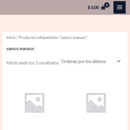
Ordenado
Ir
por
$
0,00
los
al
últimos
contenido
Inicio
/ Productos etiquetados “vamos manaos”
vamos manaos
Mostrando los 5 resultados