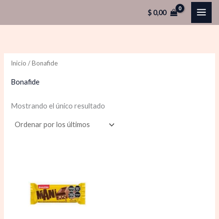
Ir
$
0,00
al
contenido
Inicio
/ Bonafide
Bonafide
Mostrando el único resultado