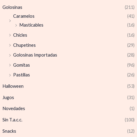
Golosinas
(211)
Caramelos
(41)
Masticables
(16)
Chicles
(16)
Chupetines
(29)
Golosinas Importadas
(28)
Gomitas
(96)
Pastillas
(26)
Halloween
(53)
Jugos
(31)
Novedades
(1)
Sin T.a.c.c.
(100)
Snacks
(12)