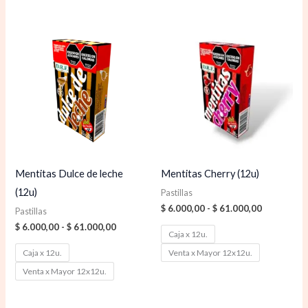
Rango
Rango
de
de
precios:
precios:
desde
desde
$ 6.000,00
$ 6.000,00
hasta
hasta
$ 61.000,00
$ 61.000,0
Mentitas Dulce de leche
Mentitas Cherry (12u)
(12u)
Pastillas
$
6.000,00
-
$
61.000,00
Pastillas
$
6.000,00
-
$
61.000,00
Caja x 12u.
Caja x 12u.
Venta x Mayor 12x12u.
Venta x Mayor 12x12u.