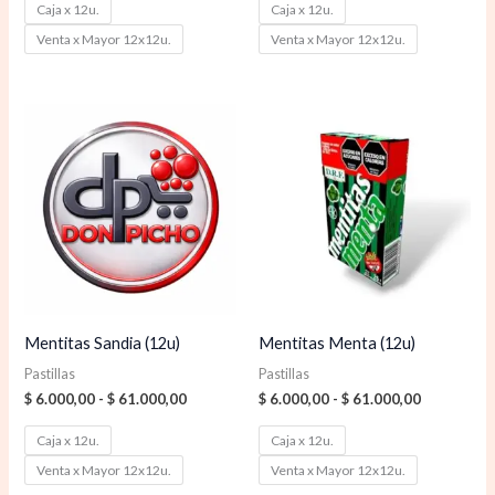
Caja x 12u.
Caja x 12u.
Venta x Mayor 12x12u.
Venta x Mayor 12x12u.
Rango
Rango
de
de
precios:
precios:
desde
desde
$ 6.000,00
$ 6.000,00
hasta
hasta
$ 61.000,00
$ 61.000,0
Mentitas Sandia (12u)
Mentitas Menta (12u)
Pastillas
Pastillas
$
6.000,00
-
$
61.000,00
$
6.000,00
-
$
61.000,00
Caja x 12u.
Caja x 12u.
Venta x Mayor 12x12u.
Venta x Mayor 12x12u.