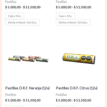
Pastillas
Pastillas
$
5.000,00
-
$
51.300,00
$
5.000,00
-
$
51.300,00
Caja x 12u.
Caja x 12u.
Venta x Mayor 12x12u.
Venta x Mayor 12x12u.
Rango
Rango
de
de
precios:
precios:
desde
desde
$ 5.000,00
$ 5.000,00
hasta
hasta
$ 51.300,00
$ 51.300,0
Pastillas D.R.F. Naranja (12u)
Pastillas D.R.F. Citrus (12u)
Pastillas
Pastillas
$
5.000,00
-
$
51.300,00
$
5.000,00
-
$
51.300,00