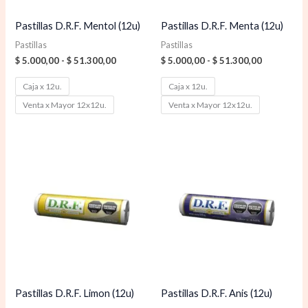
Pastillas D.R.F. Mentol (12u)
Pastillas D.R.F. Menta (12u)
Pastillas
Pastillas
$
5.000,00
-
$
51.300,00
$
5.000,00
-
$
51.300,00
Caja x 12u.
Caja x 12u.
Venta x Mayor 12x12u.
Venta x Mayor 12x12u.
Rango
Rango
de
de
precios:
precios:
desde
desde
$ 5.000,00
$ 5.000,00
hasta
hasta
$ 51.300,00
$ 51.300,0
Pastillas D.R.F. Limon (12u)
Pastillas D.R.F. Anis (12u)