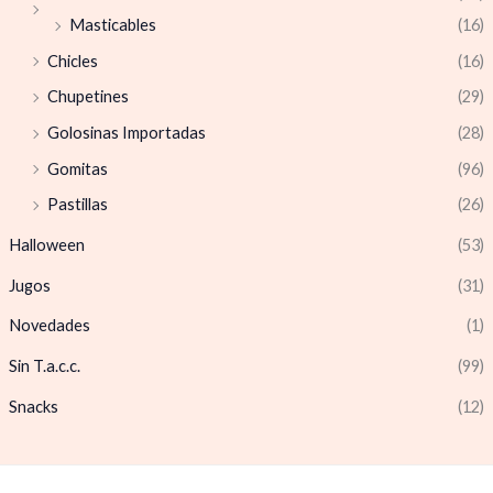
Masticables
(16)
Chicles
(16)
Chupetines
(29)
Golosinas Importadas
(28)
Gomitas
(96)
Pastillas
(26)
Halloween
(53)
Jugos
(31)
Novedades
(1)
Sin T.a.c.c.
(99)
Snacks
(12)