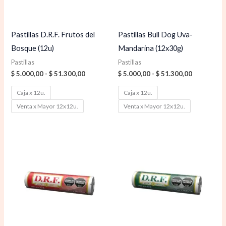
Pastillas D.R.F. Frutos del
Pastillas Bull Dog Uva-
Bosque (12u)
Mandarina (12x30g)
Pastillas
Pastillas
$
5.000,00
-
$
51.300,00
$
5.000,00
-
$
51.300,00
Caja x 12u.
Caja x 12u.
Venta x Mayor 12x12u.
Venta x Mayor 12x12u.
Rango
Rango
de
de
precios:
precios:
desde
desde
$ 5.000,00
$ 5.000,00
hasta
hasta
$ 51.300,00
$ 51.300,0