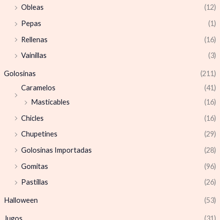
Obleas
(12)
Pepas
(1)
Rellenas
(16)
Vainillas
(3)
Golosinas
(211)
Caramelos
(41)
Masticables
(16)
Chicles
(16)
Chupetines
(29)
Golosinas Importadas
(28)
Gomitas
(96)
Pastillas
(26)
Halloween
(53)
Jugos
(31)