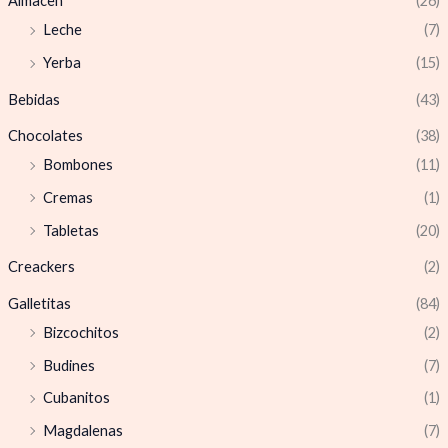
Almacen
(26)
Leche
(7)
Yerba
(15)
Bebidas
(43)
Chocolates
(38)
Bombones
(11)
Cremas
(1)
Tabletas
(20)
Creackers
(2)
Galletitas
(84)
Bizcochitos
(2)
Budines
(7)
Cubanitos
(1)
Magdalenas
(7)