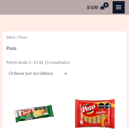
Ordenado
Ir
P
P
por
$
0,00
los
al
r
r
últimos
contenido
e
e
c
c
Inicio
/ Pozo
i
i
o
o
Pozo
Mostrando 1–12 de 15 resultados
í
á
n
x
i
i
o
o