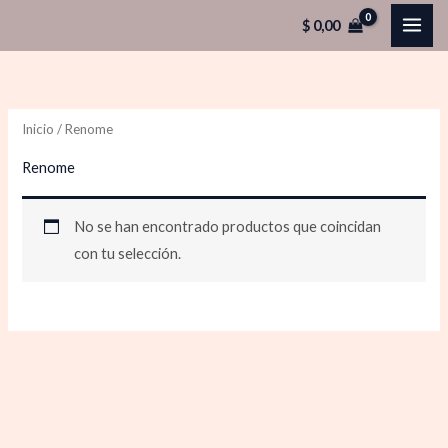
Ir
$
0,00
al
contenido
Inicio
/ Renome
Renome
No se han encontrado productos que coincidan
con tu selección.