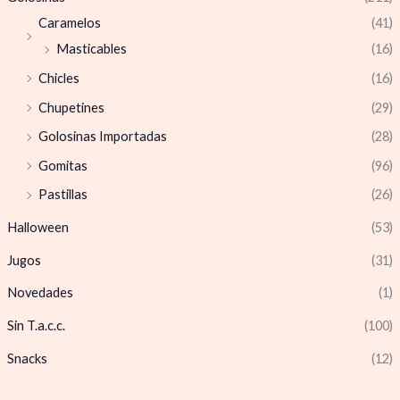
Caramelos
(41)
Masticables
(16)
Chicles
(16)
Chupetines
(29)
Golosinas Importadas
(28)
Gomitas
(96)
Pastillas
(26)
Halloween
(53)
Jugos
(31)
Novedades
(1)
Sin T.a.c.c.
(100)
Snacks
(12)