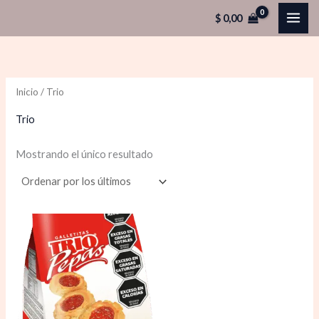
Ir
$
0,00
al
contenido
Inicio
/ Trio
Trio
Mostrando el único resultado