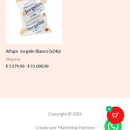
desde
$ 1.379,00
hasta
$ 31.000,00
Alfajor Jorgelin Blanco (x24u)
Alfajores
$
1.379,00
-
$
31.000,00
0
Copyright © 2026
1
Creado por Marketing Pantone