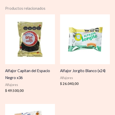
Productos relacionados
Alfajor Capitan del Espacio
Alfajor Jorgito Blanco (x24)
Negro x36
Alfajores
$
26.040,00
Alfajores
$
49.500,00
Rango
de
precios: