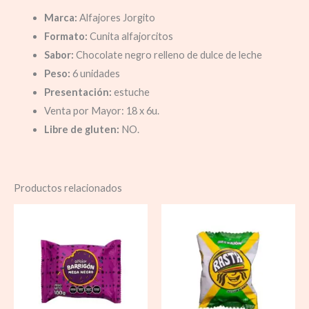
Marca:
Alfajores Jorgito
Formato:
Cunita alfajorcitos
Sabor:
Chocolate negro relleno de dulce de leche
Peso:
6 unidades
Presentación:
estuche
Venta por Mayor: 18 x 6u.
Libre de gluten:
NO.
Productos relacionados
Rango
de
precios:
desde
$ 1.390,00
hasta
$ 22.482,0