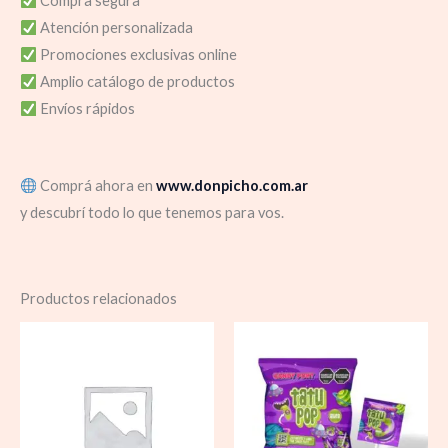
Compra segura
Atención personalizada
Promociones exclusivas online
Amplio catálogo de productos
Envíos rápidos
Comprá ahora en
www.donpicho.com.ar
y descubrí todo lo que tenemos para vos.
Productos relacionados
Rango
de
precios:
desde
$ 10.000,00
hasta
$ 165.000,00