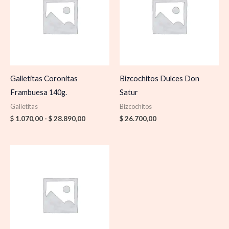
$ 1.070,00
hasta
$ 28.890,00
Galletitas Coronitas
Bizcochitos Dulces Don
Frambuesa 140g.
Satur
Galletitas
Bizcochitos
$
1.070,00
-
$
28.890,00
$
26.700,00