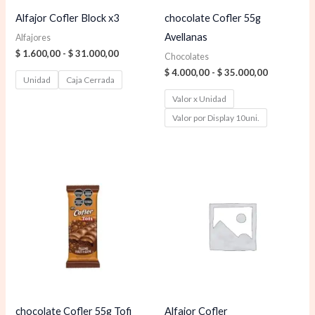
Alfajor Cofler Block x3
chocolate Cofler 55g
Avellanas
Alfajores
$
1.600,00
-
$
31.000,00
Chocolates
$
4.000,00
-
$
35.000,00
Unidad
Caja Cerrada
Valor x Unidad
Valor por Display 10uni.
Rango
Rango
de
de
precios:
precios:
desde
desde
$ 4.000,00
$ 975,00
hasta
hasta
$ 35.000,00
$ 35.500,00
chocolate Cofler 55g Tofi
Alfajor Cofler