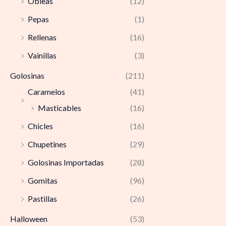
Obleas
(12)
Pepas
(1)
Rellenas
(16)
Vainillas
(3)
Golosinas
(211)
Caramelos
(41)
Masticables
(16)
Chicles
(16)
Chupetines
(29)
Golosinas Importadas
(28)
Gomitas
(96)
Pastillas
(26)
Halloween
(53)