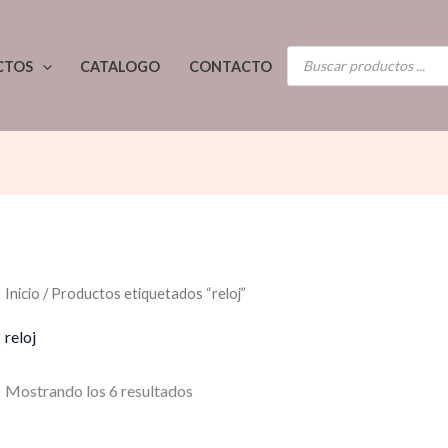
Ordenado
por
los
BÚSQUEDA
últimos
CTOS
CATALOGO
CONTACTO
DE
PRODUCTOS
Inicio
/ Productos etiquetados “reloj”
reloj
Mostrando los 6 resultados