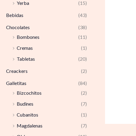
Yerba
(15)
Bebidas
(43)
Chocolates
(38)
Bombones
(11)
Cremas
(1)
Tabletas
(20)
Creackers
(2)
Galletitas
(84)
Bizcochitos
(2)
Budines
(7)
Cubanitos
(1)
Magdalenas
(7)