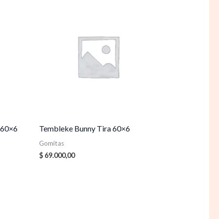
 60×6
Tembleke Bunny Tira 60×6
Gomitas
$
69.000,00