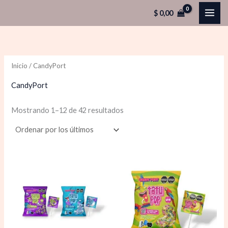
Ordenado
Ir
P
P
por
$
0,00
los
al
r
r
últimos
contenido
e
e
c
c
Inicio
/ CandyPort
i
i
o
o
CandyPort
Mostrando 1–12 de 42 resultados
í
á
n
x
i
i
o
o