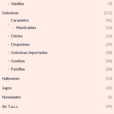
Vainillas
(3)
Golosinas
(211)
Caramelos
(41)
Masticables
(16)
Chicles
(16)
Chupetines
(29)
Golosinas Importadas
(28)
Gomitas
(96)
Pastillas
(26)
Halloween
(53)
Jugos
(31)
Novedades
(1)
Sin T.a.c.c.
(99)