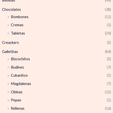
Bebidas
(43)
Chocolates
(38)
Bombones
(11)
Cremas
(1)
Tabletas
(20)
Creackers
(2)
Galletitas
(84)
Bizcochitos
(2)
Budines
(7)
Cubanitos
(1)
Magdalenas
(7)
Obleas
(12)
Pepas
(1)
Rellenas
(16)