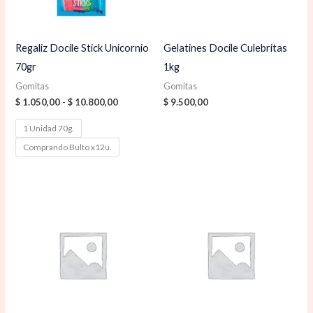
Regaliz Docile Stick Unicornio
Gelatines Docile Culebritas
70gr
1kg
Gomitas
Gomitas
$
1.050,00
-
$
10.800,00
$
9.500,00
1 Unidad 70g.
Comprando Bulto x12u.